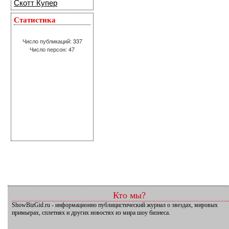
Скотт Купер
Статистика
Число публикаций: 337
Число персон: 47
Кто мы?
ShowBizGid.ru - информационно публицистический журнал о звездах, мировых
примьерах, сплетнях и других новостях из мира шоу бизнеса.