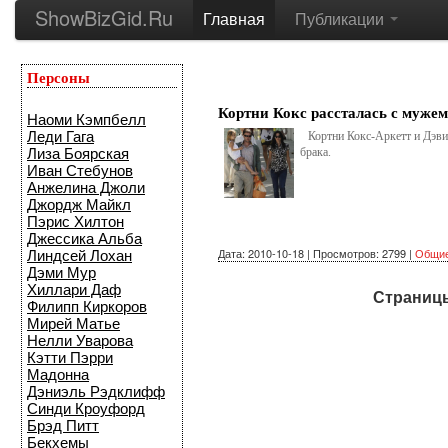
ShowBizGid.Ru
Главная
Публикации
Персоны
Кортни Кокс рассталась с мужем
Наоми Кэмпбелл
Леди Гага
Кортни Кокс-Аркетт и Дэви
Лиза Боярская
брака.
Иван Стебунов
Анжелина Джоли
Джордж Майкл
Пэрис Хилтон
Джессика Альба
Дата: 2010-10-18 | Просмотров: 2799 |
Общи
Линдсей Лохан
Дэми Мур
Хиллари Даф
Страниц
Филипп Киркоров
Мирей Матье
Нелли Уварова
Кэтти Пэрри
Мадонна
Дэниэль Рэдклифф
Синди Кроуфорд
Брэд Питт
Бекхемы