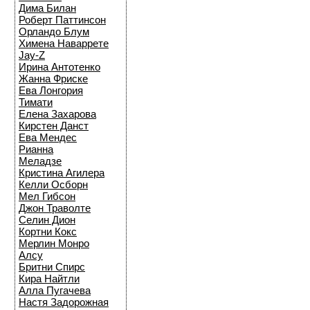
Дима Билан
Роберт Паттинсон
Орландо Блум
Химена Наваррете
Jay-Z
Ирина Антотенко
Жанна Фриске
Ева Лонгория
Тимати
Елена Захарова
Кирстен Данст
Ева Мендес
Рианна
Меладзе
Кристина Агилера
Келли Осборн
Мел Гибсон
Джон Траволте
Селин Дион
Кортни Кокс
Мерлин Монро
Алсу
Бритни Спирс
Кира Найтли
Алла Пугачева
Настя Задорожная