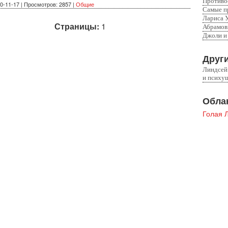
Противо
0-11-17 | Просмотров: 2857 |
Общие
Самые п
Лариса 
Страницы:
1
Абрамов
Джоли и
Други
Линдсей
и психу
Облак
Голая 