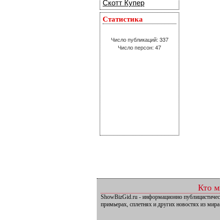
Скотт Купер
Статистика
Число публикаций: 337
Число персон: 47
Кто 
ShowBizGid.ru - информационно публицистичес
примьерах, сплетнях и других новостях из мира