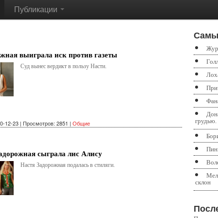
Публикации
Самы
Жур
жная выиграла иск против газеты
Гол
Суд вынес вердикт в пользу Насти.
Лох
При
Фан
Дон
грудью.
0-12-23 | Просмотров: 2851 |
Общие
Бор
Пин
адорожная сыграла лис Алису
Вол
Настя Задорожная подалась в стиляги.
Мел
склон
Посл