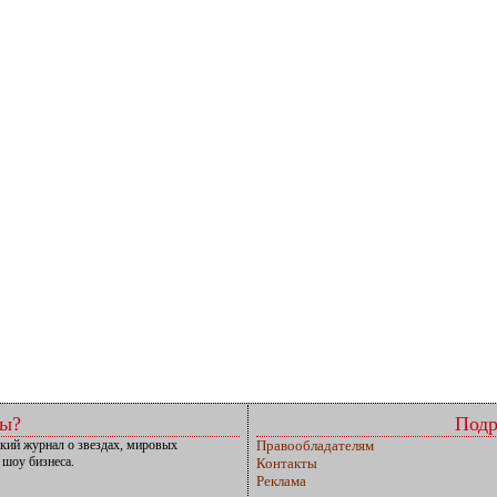
мы?
Подр
кий журнал о звездах, мировых
Правообладателям
 шоу бизнеса.
Контакты
Реклама