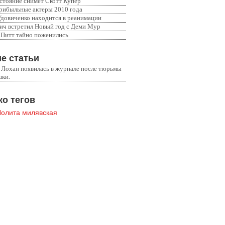
стояние снимет Скотт Купер
рибыльные актеры 2010 года
Удовиченко находится в реанимации
ич встретил Новый год с Деми Мур
 Питт тайно поженились
е статьи
 Лохан появилась в журнале после тюрьмы
шки.
о тегов
Лолита милявская