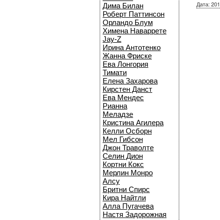
Дата: 201
Дима Билан
Роберт Паттинсон
Орландо Блум
Химена Наваррете
Jay-Z
Ирина Антотенко
Жанна Фриске
Ева Лонгория
Тимати
Елена Захарова
Кирстен Данст
Ева Мендес
Рианна
Меладзе
Кристина Агилера
Келли Осборн
Мел Гибсон
Джон Траволте
Селин Дион
Кортни Кокс
Мерлин Монро
Алсу
Бритни Спирс
Кира Найтли
Алла Пугачева
Настя Задорожная