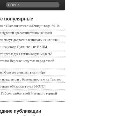
е популярные
нал Glamour назвал «Женщин года-2010»
ливудский красавчик тайно женился
ан могут досрочно выписать из клиники
чина ухода Пугачевой из ВКПМ
ат преследует темнокожую модель!
ателла Версаче испугала народ своей
ис Моисеев женится в сентябре
к поздравили с беременностью на Твиттер.
очкова обнажила грудь (ФОТО)
 Гибсон разбил свой Maserati о горный
едние публикации