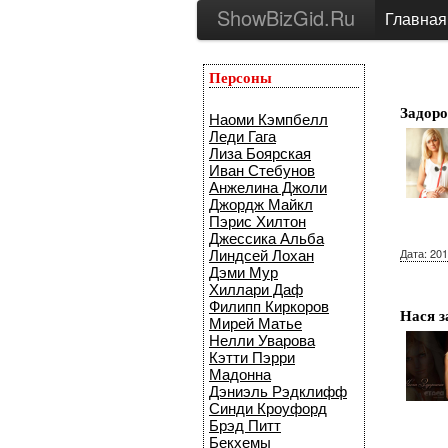
ShowBizGid.Ru
Главная
Персоны
Задоро
Наоми Кэмпбелл
Леди Гага
Лиза Боярская
Иван Стебунов
Анжелина Джоли
Джордж Майкл
Пэрис Хилтон
Джессика Альба
Дата: 201
Линдсей Лохан
Дэми Мур
Хиллари Даф
Филипп Киркоров
Нася з
Мирей Матье
Нелли Уварова
Кэтти Пэрри
Мадонна
Дэниэль Рэдклифф
Синди Кроуфорд
Брэд Питт
Бекхемы